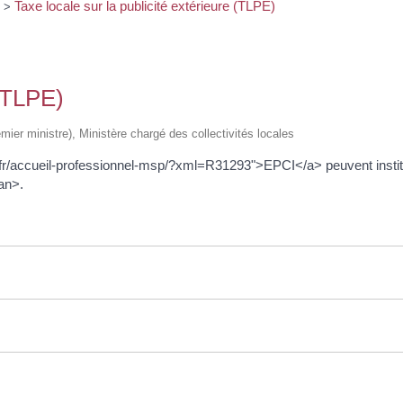
Taxe locale sur la publicité extérieure (TLPE)
>
 (TLPE)
emier ministre), Ministère chargé des collectivités locales
fr/accueil-professionnel-msp/?xml=R31293">EPCI</a> peuvent instit
an>.