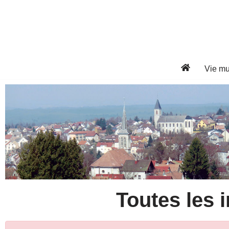
Aller
au
contenu
Vie mu
Toutes les i